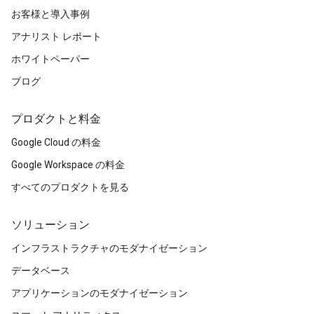
される、需要の高いスキルを習得できま
ベル 5.5
お客様と導入事例
す。
アナリスト レポート
Google Cloud データ アナリティクス認定証: レ
Google Cloud エンジニアリング認定証を
ベル 5.5
ホワイトペーパー
取得すると、受講者は、エントリー レベ
ルのクラウド エンジニアの職務を担うた
ブログ
Google Cloud エンジニアリング認定証: レベル
めの対策ができます。
5.5
プロダクトと料金
Google Cloud コンピューティング ファンデー
Google Cloud の料金
ション認定証: レベル 5
Google Workspace の料金
すべてのプロダクトを見る
ソリューション
インフラストラクチャのモダナイゼーション
データベース
アプリケーションのモダナイゼーション