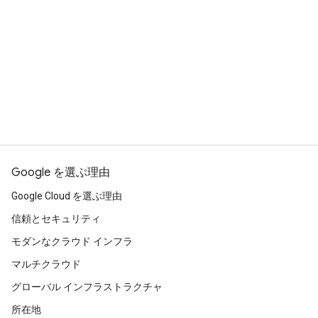
Google Cloud サイバーセキュリティ認定証: 9
Google Skills で認定証を取得すると、
Credly
で
クレジット
デジタル認定証を申請して共有できます。
Google Cloud 認定証を取得する
Google Cloud データ アナリティクス認定証: 10
と、どのような職種や仕事に就け
クレジット
ますか？
Google Cloud エンジニアリング認定証: 6 クレ
ジット
Google Cloud データ アナリティクス認定
証を取得すると、受講者は、エントリー
Google Cloud コンピューティング ファンデー
レベルのクラウド データ アナリストの職
ション認定証: 6 クレジット
Google を選ぶ理由
務を担うための対策ができます。
Google Cloud サイバーセキュリティ認定
Google Cloud を選ぶ理由
証を取得すると、受講者は、エントリーレ
インド
では、Google の認定証は、National
信頼とセキュリティ
ベルのクラウド サイバーセキュリティ ア
Council for Vocational Education and
モダンなクラウド インフラ
ナリストの職務を担うための対策ができま
Training（NCVET）の National Skills
す。
マルチクラウド
Qualifications Framework（NSQF）で、以下の
Google Cloud コンピューティングの基礎
レベルが認められています。
グローバル インフラストラクチャ
認定証を取得すると、受講者は、クラウド
所在地
コンピューティングの入門レベルで必要と
Google Cloud サイバーセキュリティ認定証: レ