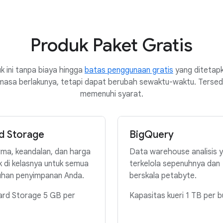
Produk Paket Gratis
 ini tanpa biaya hingga
batas penggunaan gratis
yang ditetap
s masa berlakunya, tetapi dapat berubah sewaktu-waktu. Tersed
memenuhi syarat.
d Storage
BigQuery
ma, keandalan, dan harga
Data warehouse analisis 
k di kelasnya untuk semua
terkelola sepenuhnya dan
uhan penyimpanan Anda.
berskala petabyte.
ard Storage 5 GB per
Kapasitas kueri 1 TB per b