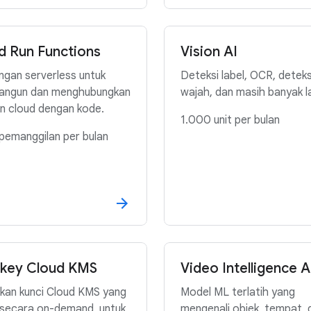
d Run Functions
Vision AI
ngan serverless untuk
Deteksi label, OCR, deteks
ngun dan menghubungkan
wajah, dan masih banyak la
n cloud dengan kode.
1.000 unit per bulan
 pemanggilan per bulan
key Cloud KMS
Video Intelligence A
kan kunci Cloud KMS yang
Model ML terlatih yang
 secara on-demand, untuk
mengenali objek, tempat, 