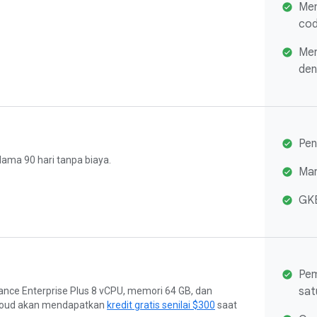
Mem
cod
Men
den
Pen
ama 90 hari tanpa biaya.
Man
GKE
Pem
sat
ance Enterprise Plus 8 vCPU, memori 64 GB, dan
 Cloud akan mendapatkan
kredit gratis senilai $300
saat