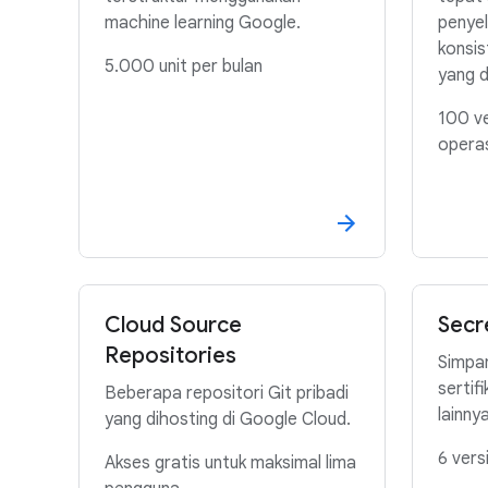
machine learning Google.
penye
konsis
5.000 unit per bulan
yang 
100 ve
operas
Cloud Source
Secr
Repositories
Simpan
sertif
Beberapa repositori Git pribadi
lainny
yang dihosting di Google Cloud.
6 vers
Akses gratis untuk maksimal lima