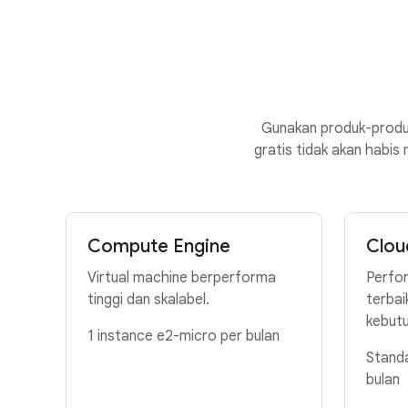
Gunakan produk-produk
gratis tidak akan habi
Compute Engine
Clou
Virtual machine berperforma
Perfor
tinggi dan skalabel.
terbai
kebut
1 instance e2-micro per bulan
Stand
bulan