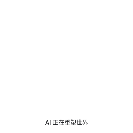
Google Data Cloud 最新资讯
Google Data Cloud 客户案例
数据产品如何成为 AI 智能体的基础
AI 正在重塑世界