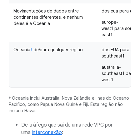
Movimentações de dados entre
dos eua para a ási
continentes diferentes, e nenhum
europe-
deles é a Oceania
west1 para southa
east1
Oceania
†
de/para qualquer região
dos EUA para austr
southeast1
australia-
southeast1 para e
west1
† Oceania inclui Austrália, Nova Zelândia e ilhas do Oceano
Pacífico, como Papua Nova Guiné e Fiji. Esta região não
inclui o Havaí.
De tráfego que sai de uma rede VPC por
uma
interconexão
: