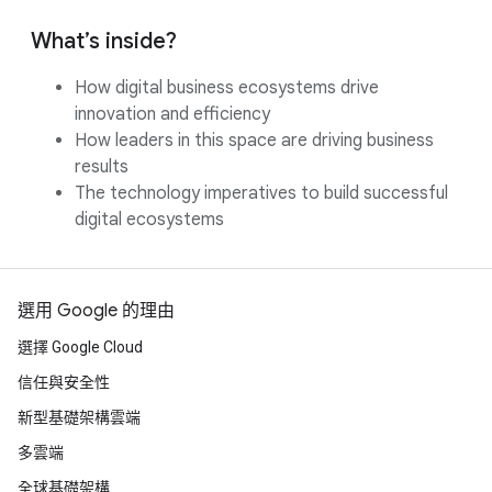
What’s inside?
How digital business ecosystems drive
innovation and efficiency
How leaders in this space are driving business
results
The technology imperatives to build successful
digital ecosystems
選用 Google 的理由
選擇 Google Cloud
信任與安全性
新型基礎架構雲端
多雲端
全球基礎架構