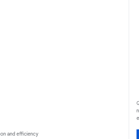
Q
n
e
on and efficiency