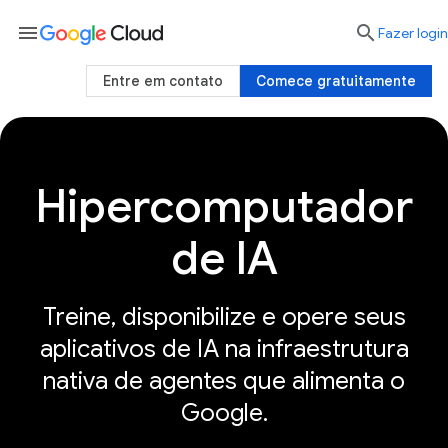
menu

Fazer login
Entre em contato
Comece gratuitamente
Hipercomputador
Treinar, disponibilizar e operar
Clientes
de IA
Treine, disponibilize e opere seus
aplicativos de IA na infraestrutura
nativa de agentes que alimenta o
Google.