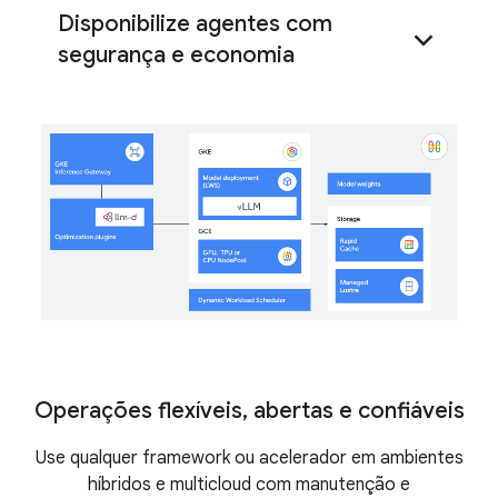
Disponibilize agentes com
rápido
Rapid Cache
TPU 8i
Gemini Enterprise Agent
segurança e economia
Platform
GKE Agent Sandbox
Operações flexíveis, abertas e confiáveis
Use qualquer framework ou acelerador em ambientes
híbridos e multicloud com manutenção e