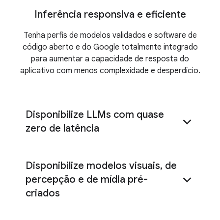
VMs G4
TPUs Ironwood
Inferência responsiva e eficiente
Tenha perfis de modelos validados e software de
código aberto e do Google totalmente integrado
BigQuery
para aumentar a capacidade de resposta do
aplicativo com menos complexidade e desperdício.
aqui
Disponibilize LLMs com quase
zero de latência
Disponibilize modelos visuais, de
percepção e de mídia pré-
GKE Inference Gateway
criados
llm-d
70% mais