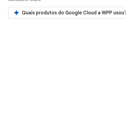
spark
Quais produtos do Google Cloud a WPP usou?
Saiba mais sobre o
hipercomputador de IA
Insights de analistas
Tutoriais