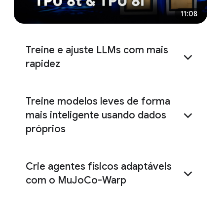
11:08
Treine e ajuste LLMs com mais
rapidez
36% mais rápido
Treine modelos leves de forma
Goodput
mais inteligente usando dados
próprios
Pathways
Pallas
Gemini Enterprise Agent Platform
Ray
Agent Sandbox
Crie agentes físicos adaptáveis
BigQuery
16 vezes mais rápido
com o MuJoCo-Warp
MuJoCo-Warp