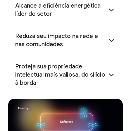
Alcance a eficiência energética
líder do setor
Reduza seu impacto na rede e
líder do setor
seis vezes mais
nas comunidades
capacidade computacional
compromisso
Proteja sua propriedade
intelectual mais valiosa, do silício
à borda
Titanium
financiar