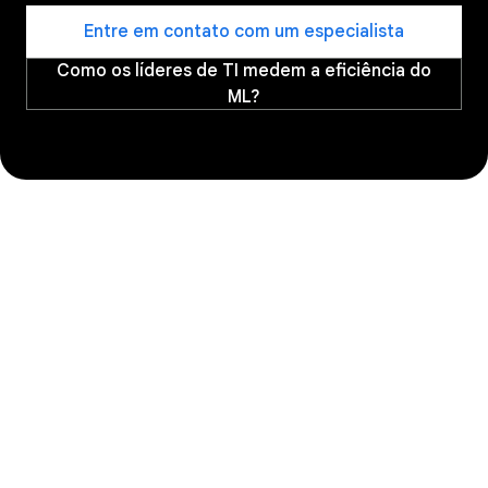
Entre em contato com um especialista
Como os líderes de TI medem a eficiência do
ML?
Notícias e eventos
Saiba por que o Google foi nomeado líder no
Magic Quadrant™ da Gartner® para
infraestrutura de IA
Leia o relatório para saber por que o
Hipercomputador de IA está posicionado mais