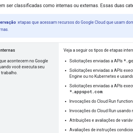
m ser classificadas como internas ou externas. Essas duas cat
ervação
:etapas que acessam recursos do Google Cloud que usam dom
rnas.
internas
Veja a seguir os tipos de etapas inter
*.g
que acontecem no Google
Solicitações enviadas a APIs
uando você executa seu
Solicitações enviadas a APIs ex
 trabalho.
Engine ou no Kubernetes e usan
Solicitações enviadas a APIs ex
*.appspot.com
.
Invocações do Cloud Run function
Invocações do Cloud Run usando
Atribuições e avaliações de variáv
Avaliações de instruções condicio