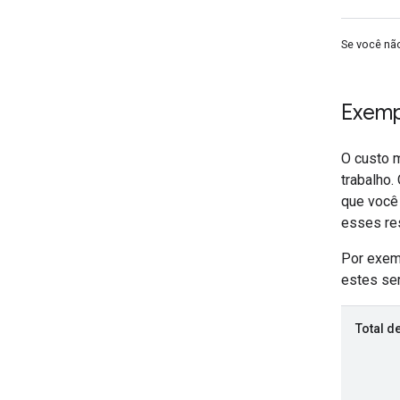
Se você nã
Exemp
O custo 
trabalho.
que você 
esses res
Por exem
estes ser
Total d