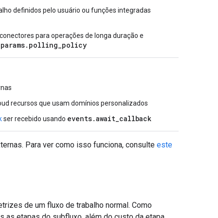
lho definidos pelo usuário ou funções integradas
r conectores para operações de longa duração e
params.polling_policy
rnas
loud recursos que usam domínios personalizados
events.await_callback
k
ser recebido usando
ternas. Para ver como isso funciona, consulte
este
rizes de um fluxo de trabalho normal. Como
as as etapas do subfluxo, além do custo da etapa