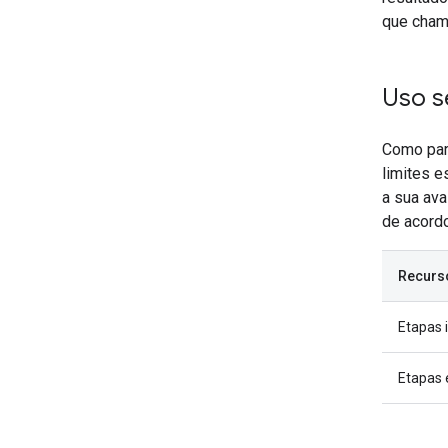
que cham
Uso s
Como pa
limites e
a sua ava
de acord
Recurs
Etapas 
Etapas 