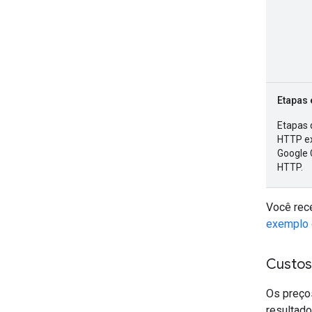
Etapas 
Etapas 
HTTP ex
Google 
HTTP.
Você rece
exemplo 
Custos
Os preç
resultado