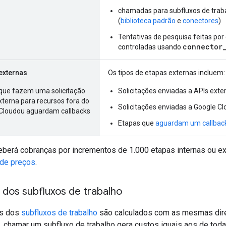
chamadas para subfluxos de traba
(
biblioteca padrão
e
conectores
)
Tentativas de pesquisa feitas po
connector_
controladas usando
externas
Os tipos de etapas externas incluem:
que fazem uma solicitação
Solicitações enviadas a APIs exte
terna para recursos fora do
Solicitações enviadas a Google C
Cloudou aguardam callbacks
Etapas que
aguardam um callbac
berá cobranças por incrementos de 1.000 etapas internas ou ex
de preços
.
 dos subfluxos de trabalho
os dos
subfluxos de trabalho
são calculados com as mesmas diret
, chamar um subfluxo de trabalho gera custos iguais aos de tod