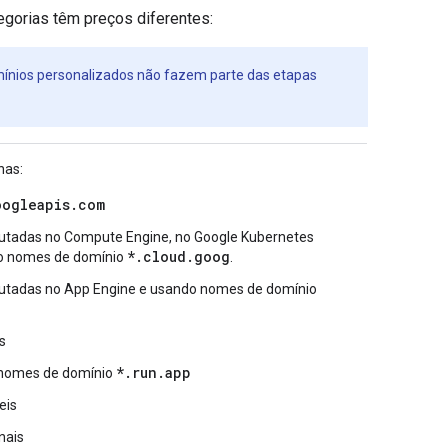
egorias têm preços diferentes:
ínios personalizados não fazem parte das etapas
nas:
oogleapis.com
ecutadas no Compute Engine, no Google Kubernetes
*.cloud.goog
do nomes de domínio
.
ecutadas no App Engine e usando nomes de domínio
s
*.run.app
 nomes de domínio
eis
nais