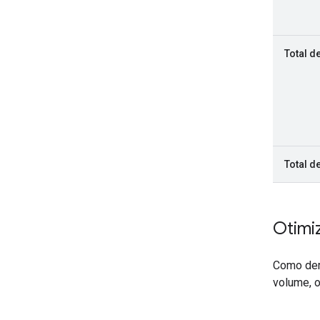
Total d
Total d
Otimi
Como demo
volume, o