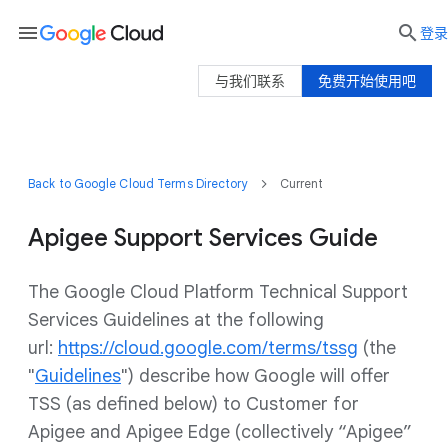
menu

登录
与我们联系
免费开始使用吧
Back to Google Cloud Terms Directory
Current
Apigee Support Services Guide
The Google Cloud Platform Technical Support
Services Guidelines at the following
url:
https://cloud.google.com/terms/tssg
(the
"
Guidelines
") describe how Google will offer
TSS (as defined below) to Customer for
Apigee and Apigee Edge (collectively “Apigee”