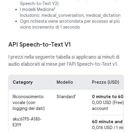
Speech-to-Text V2)
I modelli Medicina²
includono: medical_conversation, medical_dictation
Ogni richiesta viene arrotondata per eccesso al più
vicino incremento di 1 secondo
API Speech-to-Text V1
I prezzi nella seguente tabella si applicano ai minuti di
audio elaborati al mese per l'API Speech-to-Text v1.
Category
Modello
Prezzo (USD)
Riconoscimento
Standard¹
0 minute to 60 mi
vocale (con
0,00 USD (Free) / 1 
logging dei dati)
account
sku:67F5-A183-
60 minute and abo
E319
0,016 USD / 1 minute