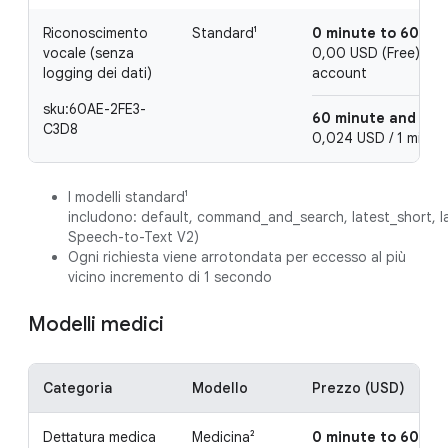
Riconoscimento
Standard¹
0 minute to 60 mi
vocale (senza
0,00 USD (Free) / 1 
logging dei dati)
account
sku:60AE-2FE3-
60 minute and abo
C3D8
0,024 USD / 1 minute
I modelli standard¹
includono: default, command_and_search, latest_short, la
Speech-to-Text V2)
Ogni richiesta viene arrotondata per eccesso al più
vicino incremento di 1 secondo
Modelli medici
Categoria
Modello
Prezzo (USD)
Dettatura medica
Medicina²
0 minute to 60 mi