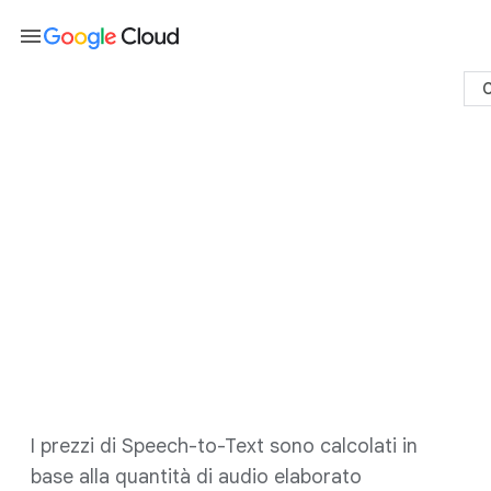
menu
C
Prezzi di Speech-to-Text
Contatta il team di vendita
Vai alla console
I prezzi di Speech-to-Text sono calcolati in
base alla quantità di audio elaborato