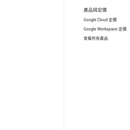
選用 Google 的理由
產品與定價
選擇 Google Cloud
Google Cloud 定價
信任與安全性
Google Workspace 定價
新型基礎架構雲端
查看所有產品
多雲端
全球基礎架構
地點
客戶與個案研究
分析師報告
白皮書
網誌