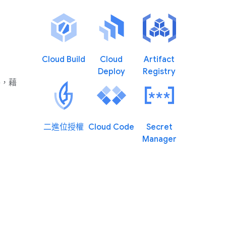
Cloud Build
Cloud
Artifact
Deploy
Registry
件，藉
二進位授權
Cloud Code
Secret
Manager