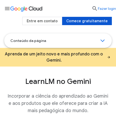
menu

Fazer login
Entre em contato
Comece gratuitamente
Conteúdo da página
Aprenda de um jeito novo e mais profundo com o
Gemini.
LearnLM no Gemini
Incorporar a ciência do aprendizado ao Gemini
e aos produtos que ele oferece para criar a IA
mais pedagógica do mundo.