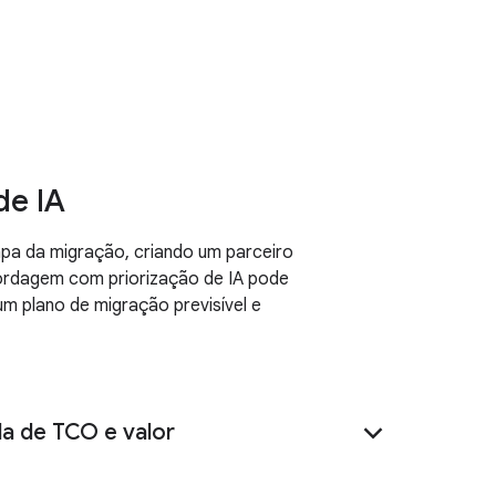
Antigravity
de IA
apa da migração, criando um parceiro
bordagem com priorização de IA pode
m plano de migração previsível e
a de TCO e valor
e migração