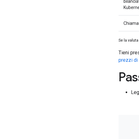
bilancia
Kuberne
Chiamat
Se la valuta
Tieni pre
prezzi d
Pas
Leg