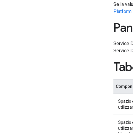
Se la val
Platform
.
Pan
Service D
Service D
Tab
Componen
Spazio d
utilizza
Spazio d
utilizz