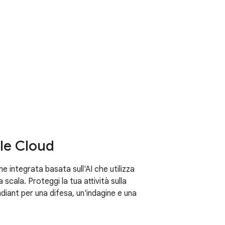
Leggi il report
Risorse
Inizia
gle Cloud
ne integrata basata sull'AI che utilizza
 scala. Proteggi la tua attività sulla
diant per una difesa, un'indagine e una