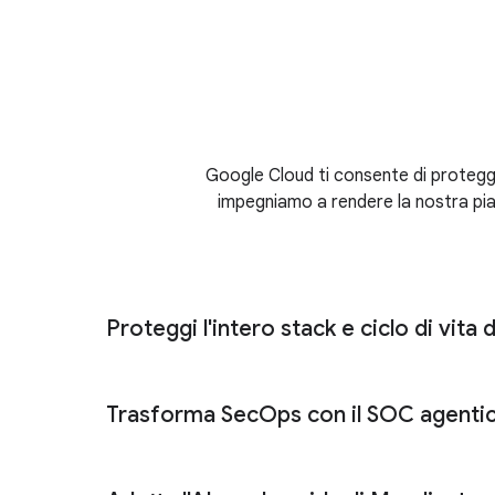
Google Cloud ti consente di protegger
impegniamo a rendere la nostra piat
Proteggi l'intero stack e ciclo di vita d
AI Protection
Trasforma SecOps con il SOC agenti
Model Armor
SOC agentico
Security Command 