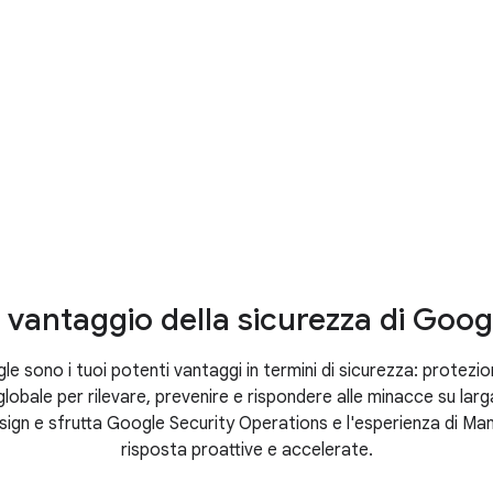
minacce
ecurity
Sicurezza dell'IA
Clienti
Analisti
il vantaggio della sicurezza di Goo
gle sono i tuoi potenti vantaggi in termini di sicurezza: protezio
lobale per rilevare, prevenire e rispondere alle minacce su larga
ign e sfrutta Google Security Operations e l'esperienza di Man
risposta proattive e accelerate.