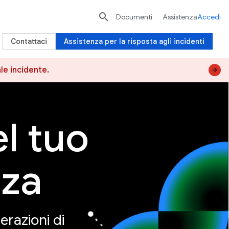

Documenti
Assistenza
Accedi
Contattaci
Assistenza per la risposta agli incidenti
le incidente.
l tuo
zza
erazioni di