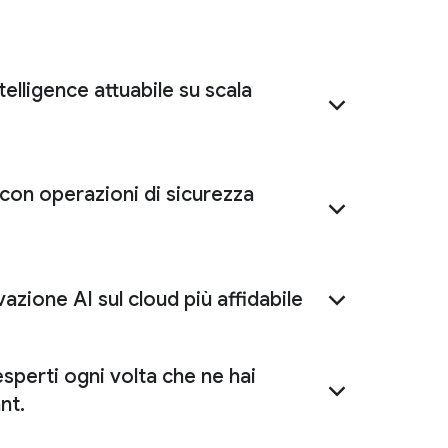
telligence attuabile su scala
 con operazioni di sicurezza
igence
esperienza in prima linea
azione AI sul cloud più affidabile
erations
base
 esperti ogni volta che ne hai
uttura
navigazione
nt.
Google Unified Security