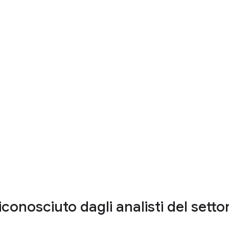
Come Deutsche Börse sta ottenendo il
pieno controllo della conformità
Guarda il video
iconosciuto dagli analisti del setto