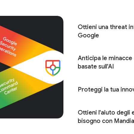
Ottieni una threat in
Google
Anticipa le minacce
Google Threat Intell
basate sull'AI
Proteggi la tua innov
Google Security Op
Ottieni l'aiuto degli
infrastr
bisogno con Mandia
aziendale