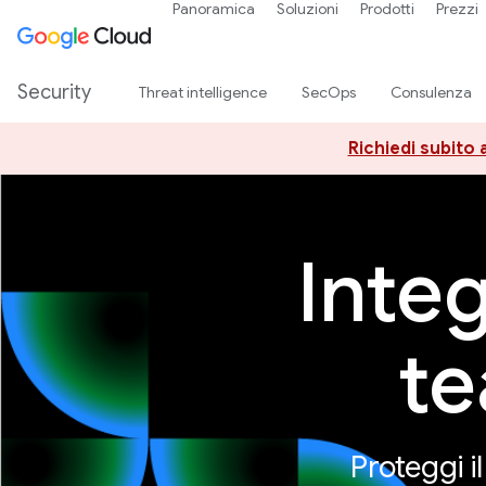
Panoramica
Soluzioni
Prodotti
Prezzi
Security
Threat intelligence
SecOps
Consulenza
Richiedi subito 
Inte
te
Proteggi i