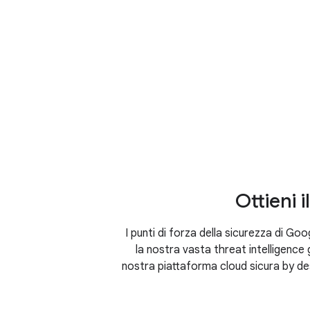
Wiz
Perché Google Cloud S
Ottieni 
I punti di forza della sicurezza di Goo
la nostra vasta threat intelligence g
nostra piattaforma cloud sicura by des