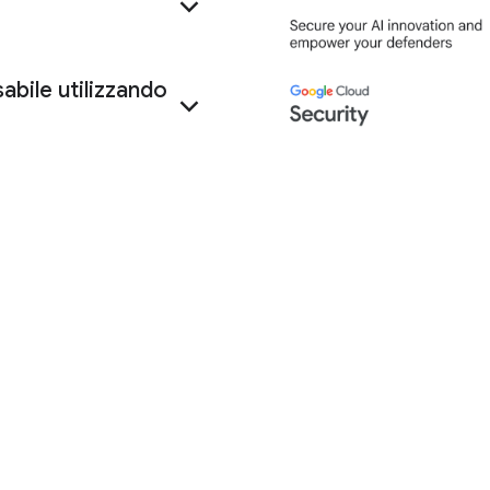
abile utilizzando
ogle
ta delle organizzazion