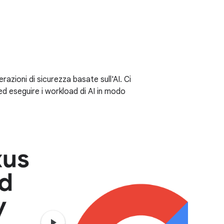
sovranità
risposta agli
azioni di sicurezza basate sull'AI. Ci
ed eseguire i workload di AI in modo