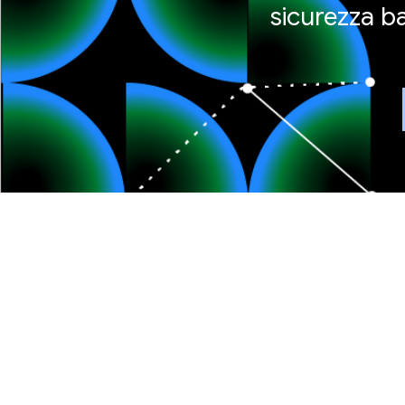
sicurezza ba
Google + Wiz
Google completa l'acquisizione di