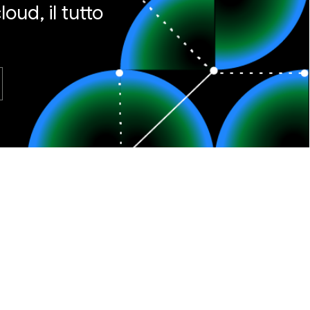
oud, il tutto
Cybersecurity Forecast 2026