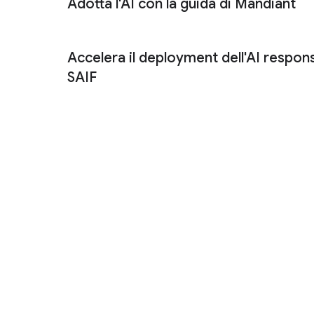
Adotta l'AI con la guida di Mandiant
Mandiant AI Security Consulting Solutions
Accelera il deployment dell'AI respons
SAIF
Secure AI Framework (SAIF)
SAIF.go
valutazione del rischio SAIF
La scel