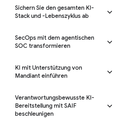
Sichern Sie den gesamten KI-
Stack und -Lebenszyklus ab
KI-Schutz
SecOps mit dem agentischen
SOC transformieren
agentisches SOC
Model Armor
KI mit Unterstützung von
Mandiant einführen
Security Command Center
Mandiant AI Security Consulting
Verantwortungsbewusste KI-
Solutions
Bereitstellung mit SAIF
beschleunigen
Secure AI Framework (SAIF)