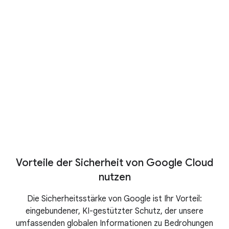
Wiz ab
M-Trends 2026
Den neuesten Cyberbedrohungen
einen Schritt voraus sein
Prognosen zur
Cybersecurity 2026
Bericht lesen
Vorteile der Sicherheit von Google Cloud
nutzen
Die Sicherheitsstärke von Google ist Ihr Vorteil:
eingebundener, KI-gestützter Schutz, der unsere
umfassenden globalen Informationen zu Bedrohungen