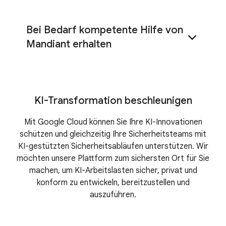
Bei Bedarf kompetente Hilfe von
Basis
Infrastruktur
Mandiant erhalten
Browserplattformen für Unternehmen
KI-Transformation beschleunigen
Mit Google Cloud können Sie Ihre KI-Innovationen
Incident Response
Beratung
Google Unified Security
schützen und gleichzeitig Ihre Sicherheitsteams mit
KI-gestützten Sicherheitsabläufen unterstützen. Wir
möchten unsere Plattform zum sichersten Ort für Sie
machen, um KI-Arbeitslasten sicher, privat und
konform zu entwickeln, bereitzustellen und
Souveränität
auszuführen.