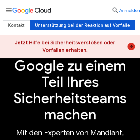
menu

Anmelden
Kontakt
Unterstützung bei der Reaktion auf Vorfälle
Jetzt
Hilfe bei Sicherheitsverstößen oder
Vorfällen erhalten.
Vorteile von Google Cloud Security
KI-Siche
Google zu einem
Teil Ihres
Sicherheitsteams
machen
Mit den Experten von Mandiant,