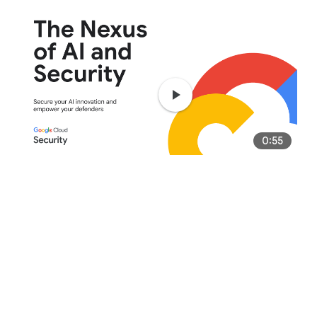
SAIF.google
SAIF-Selbstbewertung des Risikos
0:55
Führende Unternehmen
vertrauen uns