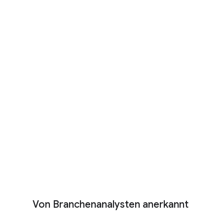
Wie Sutherland den proaktiven Schutz von
Kundendaten skaliert
Video ansehen
Von Branchenanalysten anerkannt