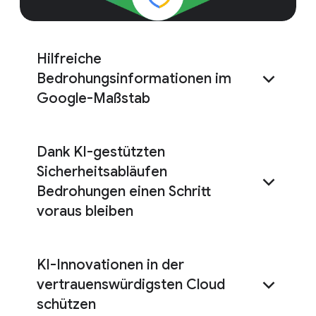
Hilfreiche
Bedrohungsinformationen im
Google-Maßstab
Dank KI-gestützten
Google Threat
Intelligence
brandaktuelle
Sicherheitsabläufen
Fachwissen
Bedrohungen einen Schritt
voraus bleiben
KI-Innovationen in der
Google
vertrauenswürdigsten Cloud
Security Operations
schützen