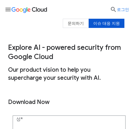
menu

로그인
문의하기
이슈 대응 지원
Explore AI - powered security from
Google Cloud
Our product vision to help you
supercharge your security with AI.
Download Now
성