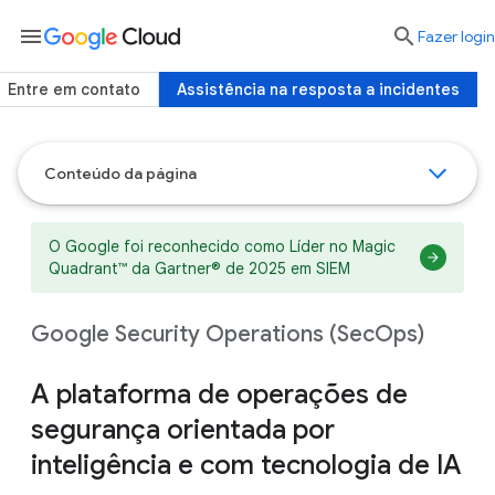
menu

Fazer login
Entre em contato
Assistência na resposta a incidentes
Conteúdo da página
O Google foi reconhecido como Líder no Magic
Quadrant™ da Gartner® de 2025 em SIEM
Google Security Operations (SecOps)
A plataforma de operações de
segurança orientada por
inteligência e com tecnologia de IA