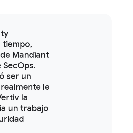
ity
 tiempo,
r de Mandiant
e SecOps.
ó ser un
 realmente le
ertiv la
ia un trabajo
uridad