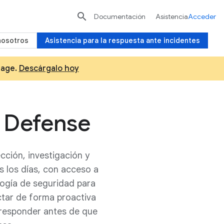

Documentación
Asistencia
Acceder
nosotros
Asistencia para la respuesta ante incidentes
tage.
Descárgalo hoy
 Defense
ción, investigación y
s los días, con acceso a
logía de seguridad para
ctar de forma proactiva
 responder antes de que