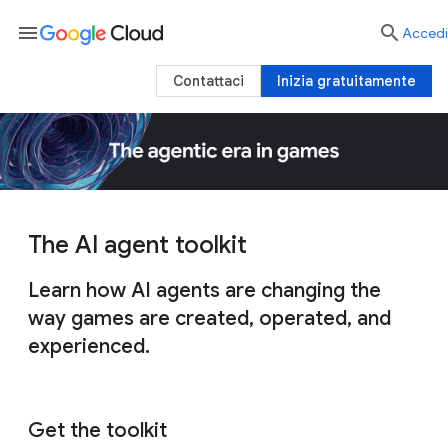
menu

Accedi
Contattaci
Inizia gratuitamente
The AI agent toolkit
Learn how AI agents are changing the
way games are created, operated, and
experienced.
Get the toolkit