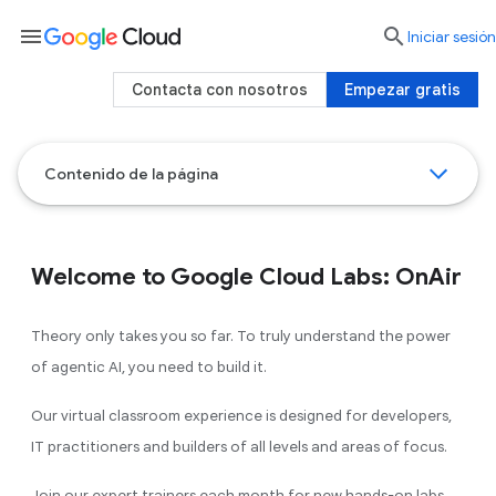
menu

Iniciar sesión
Contacta con nosotros
Empezar gratis
Contenido de la página
Welcome to Google Cloud Labs: OnAir
Theory only takes you so far. To truly understand the power
of agentic AI, you need to build it.
Our virtual classroom experience is designed for developers,
IT practitioners and builders of all levels and areas of focus.
Join our expert trainers each month for new hands-on labs