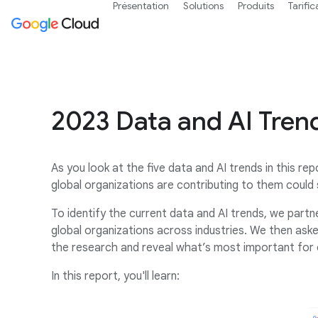
Présentation
Solutions
Produits
Tarific
2023 Data and AI Tren
As you look at the five data and AI trends in this r
global organizations are contributing to them could 
To identify the current data and AI trends, we partne
global organizations across industries. We then ask
the research and reveal what’s most important for o
In this report, you'll learn: