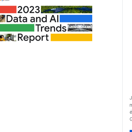
J
m
é
G