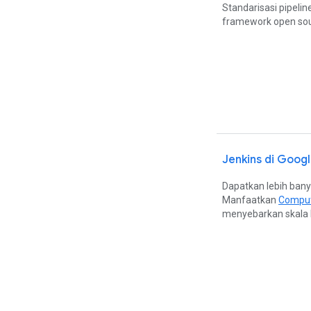
Standarisasi pipelin
framework open sou
Jenkins di Goog
Dapatkan lebih bany
Manfaatkan
Comput
menyebarkan skala 