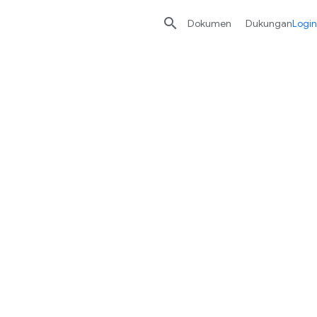

Dokumen
Dukungan
Login
Cloud
ktif saat menulis,
 Pelanggan baru
men-deploy workload.