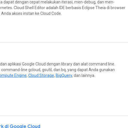
da dapat dengan cepat melakukan iterasi, men-debug, dan men-
netes. Cloud Shell Editor adalah IDE berbasis Eclipse Theia di browser
Anda akses instan ke Cloud Code.
dan aplikasi Google Cloud dengan library dan alat command line.
at command-line gcloud, gsutil, dan bq, yang dapat Anda gunakan
ompute Engine
,
Cloud Storage
,
BigQuery
, dan lainnya.
k di Google Cloud