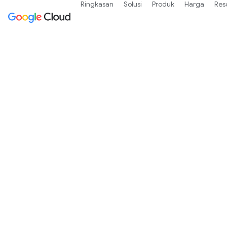
Ringkasan
Solusi
Produk
Harga
Res
Deve
Semua alat yang d
men-deploy, da
mendapatkan
kredit