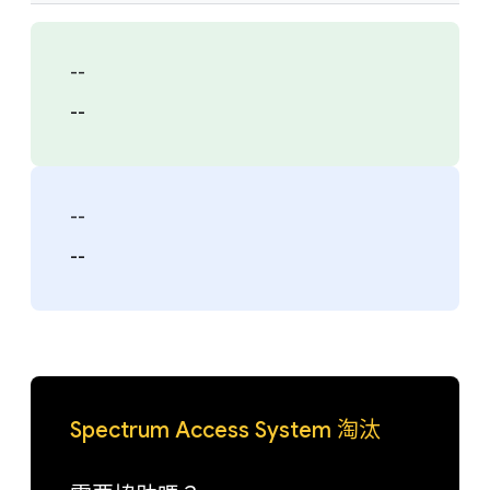
--
--
--
--
Spectrum Access System 淘汰