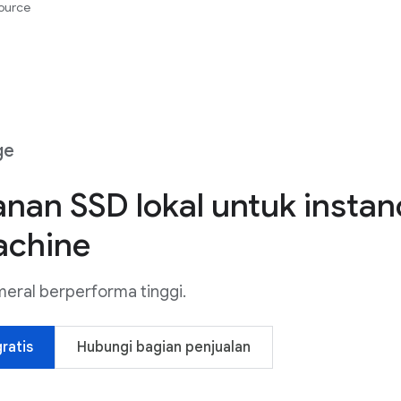
ource
ge
nan SSD lokal untuk instan
achine
meral berperforma tinggi.
ratis
Hubungi bagian penjualan