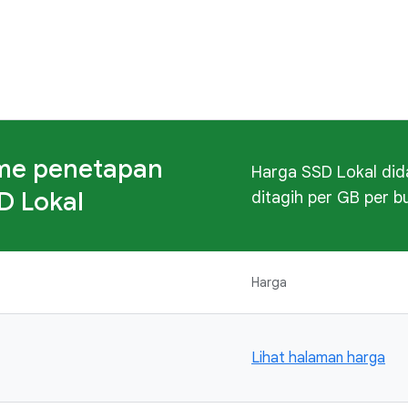
me penetapan
Harga SSD Lokal di
D Lokal
ditagih per GB per bu
Harga
Lihat halaman harga