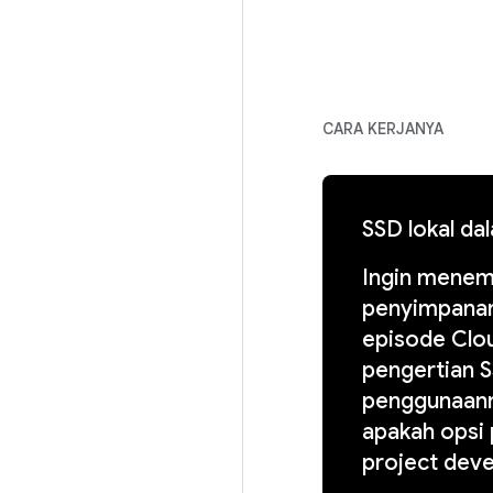
CARA KERJANYA
SSD lokal da
Ingin menem
penyimpanan
episode Clou
pengertian S
penggunaanny
apakah opsi
project deve