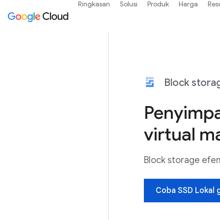
Ringkasan
Solusi
Produk
Harga
Res
Block stora
Penyimpa
virtual m
Block storage efe
Coba SSD Lokal g