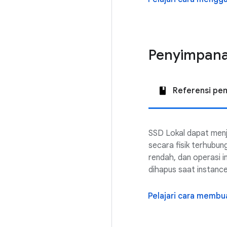
Penyimpana
Referensi pe
SSD Lokal dapat menj
secara fisik terhubun
rendah, dan operasi i
dihapus saat instanc
Pelajari cara membu