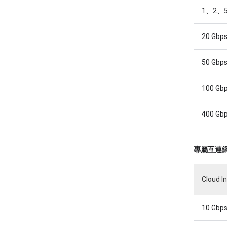
1、2、5
20 Gbp
50 Gbp
100 Gb
400 Gb
專屬互連
Cloud 
10 Gbp