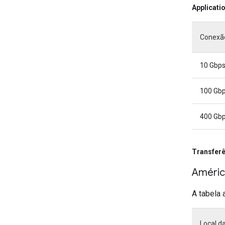
Applicati
Conexão
10 Gbp
100 Gb
400 Gb
Transferê
Améric
A tabela 
Local d