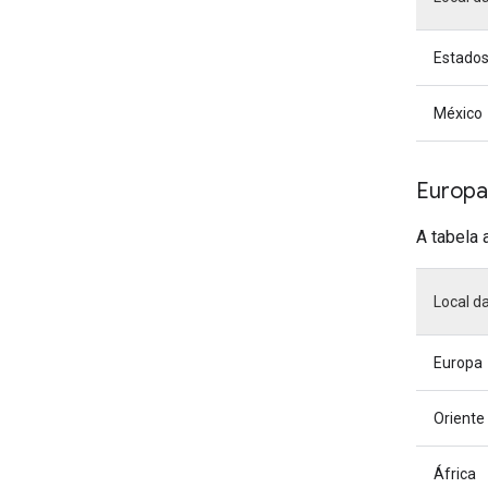
Estados
México
Europa
A tabela 
Local d
Europa
Oriente
África