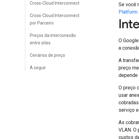
Cross-Cloud Interconnect
Se você 
Platform
.
Cross-Cloud Interconnect
Int
por Parceiro
Preços da interconexão
O Google 
entre sites
a conexão
Cenários de preço
A transf
preço m
A seguir
depende d
O preço c
usar ane
cobradas 
serviço e
As cobran
VLAN. O p
custos d