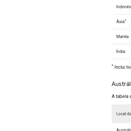
Indonés
*
Ásia
Manila
Índia
*
Inclui to
Austrál
A tabela 
Local d
Austrál