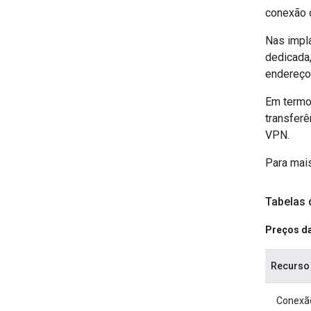
conexão d
Nas impl
dedicada,
endereço 
Em termos
transferê
VPN.
Para mai
Tabelas 
Preços da
Recurso
Conexão