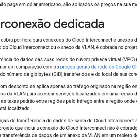
não paga em dólar americano, são aplicados os preços na sua mo
erconexão dedicada
cobra por hora para conexões do Cloud Interconnect e anexos da
 do Cloud Interconnect ou o anexo da VLAN, é cobrada no proje
erência de dados das suas redes de nuvem privada virtual (VPC
enor em comparação com os
preços gerais de rede do Google C
o número de gibibytes (GiB) transferidos e do local da sua con
om desconto se aplica apenas ao tráfego originado na região e
xos da VLAN para acessar serviços localizados em uma região d
as taxas padrão entre regiões pelo tráfego entre a região onde
stá localizado.
ças de transferência de dados de saída do Cloud Interconnect 
rojeto que inclui a conexão do Cloud Interconnect não é cobrad
e transferência de dados de um anexo da VLAN em um projeto d