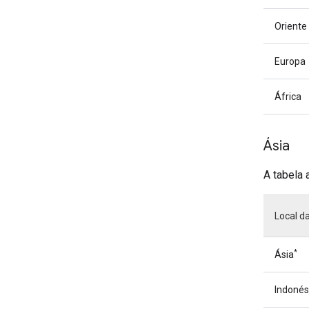
Oriente
Europa
África
Ásia
A tabela 
Local d
*
Ásia
Indonés