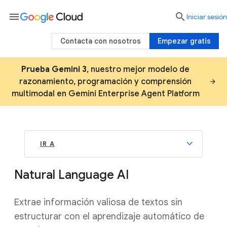
menu

Iniciar sesión
Contacta con nosotros
Empezar gratis
Prueba Gemini 3
, nuestro mejor modelo de
razonamiento, programación y comprensión
multimodal en Gemini Enterprise Agent Platform
IR A
Natural Language AI
Extrae información valiosa de textos sin
estructurar con el aprendizaje automático de