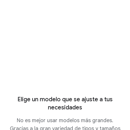
gama de modelos de Google y de partners de
Google. Contamos con una selección de más
de 200 modelos disponibles para su categoría,
que ayudan a los clientes a acceder a los
modelos fundacionales más eficaces que se
ajustan mejor a las necesidades de su negocio.
Ver Model Garden
Contactar con Ventas
Elige un modelo que se ajuste a tus
necesidades
No es mejor usar modelos más grandes.
Gracias a la gran variedad de tipos y tamaños