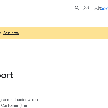

文档
支持
登录
s.
See how
.
port
 agreement under which
o Customer (the