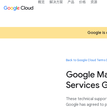
概览
解决方案
产品
价格
资源
Google is 
Back to Google Cloud Terms D
Google Ma
Services G
These technical support
Google has agreed to p