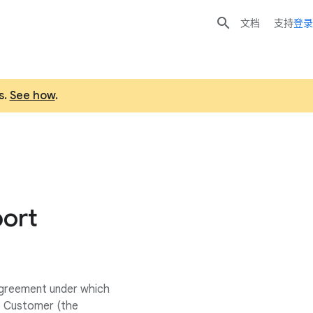

文档
支持
登录
s.
See how
.
port
 agreement under which
o Customer (the