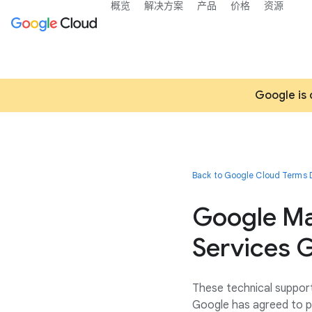
概览
解决方案
产品
价格
资源
Google is 
Back to Google Cloud Terms D
Google Ma
Services G
These technical support
Google has agreed to p