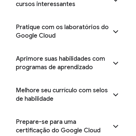
cursos interessantes
3 mil recursos de
Pratique com os laboratórios do
aprendizado
Google Cloud
laboratórios práticos
Aprimore suas habilidades com
programas de aprendizado
programas de aprendizado
Melhore seu currículo com selos
de habilidade
Prepare-se para uma
certificação do Google Cloud