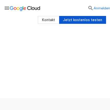
menu

Anmelden
Kontakt
Jetzt kostenlos testen
Integrationsdienste
Anwendungen, Daten und Prozesse in Google
Cloud einbinden
Jetzt kostenlos starten