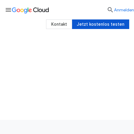
menu

Anmelden
Kontakt
Jetzt kostenlos testen
Integrationsdienste
Anwendungen, Daten und Prozesse in Google
Cloud einbinden
Jetzt kostenlos starten