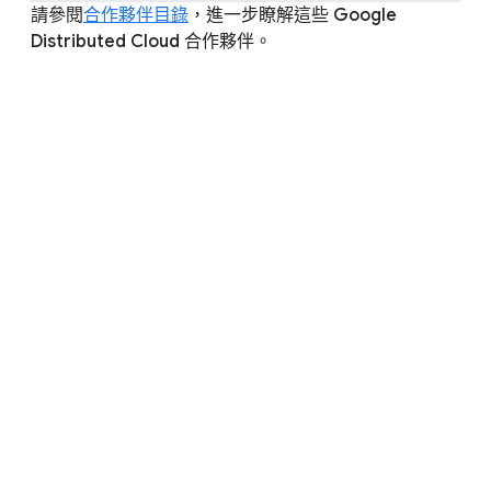
請參閱
合作夥伴目錄
，進一步瞭解這些 Google
Distributed Cloud 合作夥伴。
常見問題
全部展開
什麼是 Google Cloud Ready 合作
夥伴？我的公司如何成為其中一名
合作夥伴？
「Google Cloud Ready - Distributed Cloud」驗
證旨在確認合作夥伴解決方案已確實符合我們的
核心功能和互通性要求。在這個過程中，合作夥
伴會與 Google 密切合作並提供新的整合服務，
以期為客戶的使用案例提供最佳支援。詳情請參