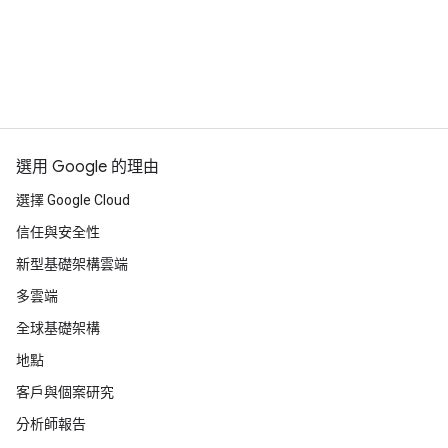
收錄了豐富的介紹影片，說明如何推動資料和 AI
有非英文的 Google Distributed
轉型、加快雲端原生網路採用速度，以及發展全
Cloud 相關影片嗎？
新營利模式。您也可以前往
YouTube 示範播放清
單
觀看示範影片，內容涵蓋代管軟硬體產品設
有。我們的 YouTube 播放清單收錄了
法文
和
西班
定，助您瞭解這類設定如何協助企業和公部門運
牙文
版本的相關影片。
用 AI 創新、確保資料安全，並運用以
Kubernetes 為基礎的開放式環境，讓開發人員從
選用 Google 的理由
邊緣到雲端都能享有一致體驗，順利進行翻新。
選擇 Google Cloud
信任與安全性
新型基礎架構雲端
多雲端
全球基礎架構
地點
客戶與個案研究
分析師報告