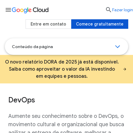
menu

Fazer login
Entre em contato
Comece gratuitamente
Conteúdo da página
O novo relatório DORA de 2025 já está disponível.
Saiba como aproveitar o valor da IA investindo
em equipes e pessoas.
DevOps
Aumente seu conhecimento sobre o DevOps, o
movimento cultural e organizacional que busca
agilizar a entrega de software, melhorar a