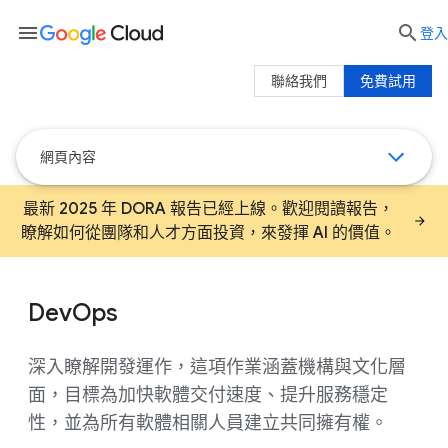
menu

登入
聯絡我們
免費試用
網頁內容
最新 2025 年 DORA 報告已經上線。歡迎閱讀報告，
瞭解如何從團隊和人才方面投資，來發揮 AI 的價值。
DevOps
深入瞭解開發運作，這項作業涵蓋機構與文化層
面，目標為加快軟體交付速度、提升服務穩定
性，並為所有軟體相關人員建立共同擁有權。