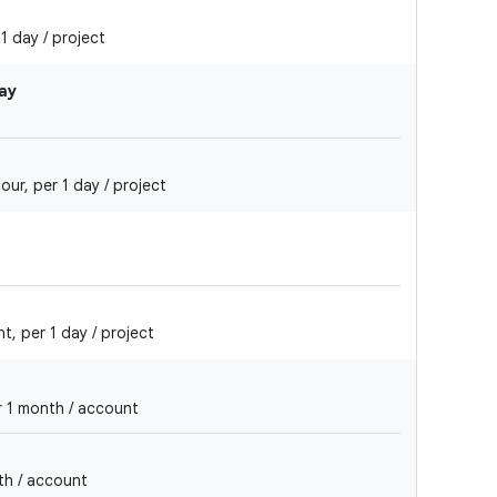
 day / project
day
ur, per 1 day / project
, per 1 day / project
r 1 month / account
th / account