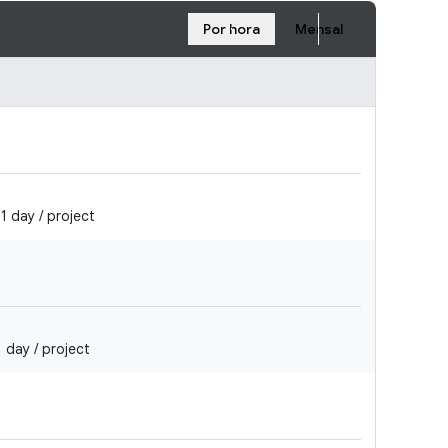
Por hora
Mensal
 day / project
 day / project