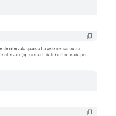
.
content_copy
e de intervalo quando há pelo menos outra
e intervalo (age e start_date) e é cobrada por
.
content_copy