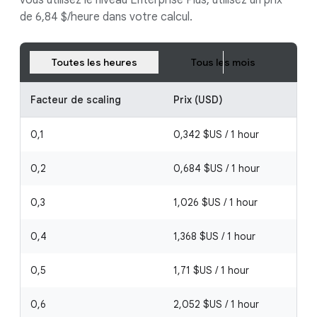
vous utilisez le niveau Enterprise Plus, utilisez un prix
de 6,84 $/heure dans votre calcul.
Toutes les heures
Tous les mois
Facteur de scaling
Prix (USD)
C
0,1
0,342 $US / 1 hour
T
0,2
0,684 $US / 1 hour
0,3
1,026 $US / 1 hour
0,4
1,368 $US / 1 hour
0,5
1,71 $US / 1 hour
P
0,6
2,052 $US / 1 hour