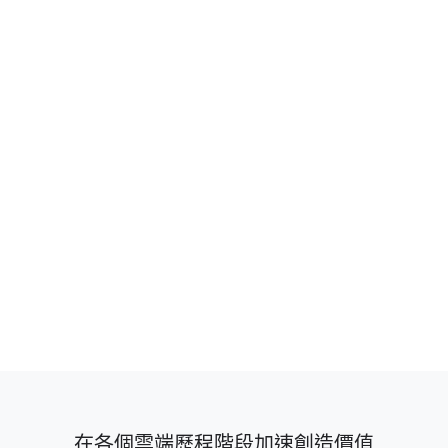
聯絡銷售人員
探索各項服務
2:25
New Way Now 影片：Revionics 利用 Google Cloud
Consulting 推進零售定價 AI 的發展
在各個雲端歷程階段加速創造價值