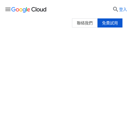
menu

登入
聯絡我們
免費試用
準備好打破業界現狀了嗎？讓
Google Cloud Consulting 助
您一臂之力
Google Cloud Consulting 團隊由專家和創意家
組成，引導您在雲端旅程中把握關鍵時刻，推動
業務成長。