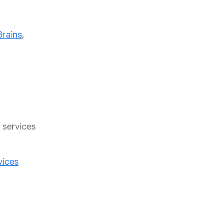
Brains
,
s services
vices