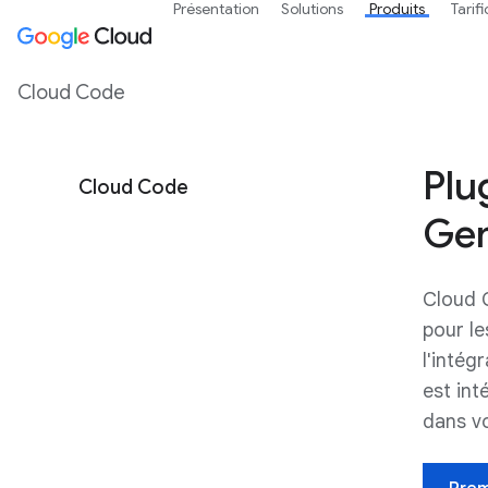
Présentation
Solutions
Produits
Tarif
Cloud Code
Plu
Cloud Code
Gem
Cloud C
pour le
l'intég
est int
dans vo