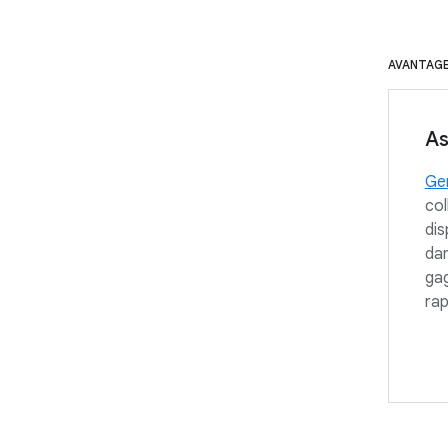
AVANTAG
As
Gem
col
dis
dan
gag
ra