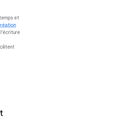
 temps et
réation
'écriture
ilitent
t