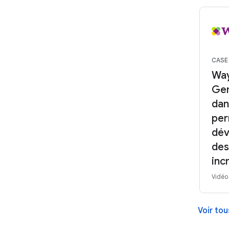
CASE
Way
Gem
dan
per
dév
des
inc
Vidéo
Voir tou