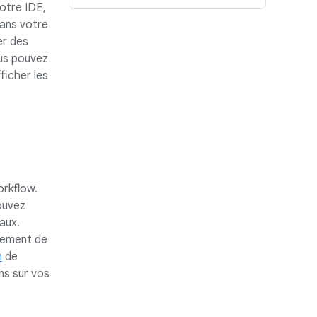
otre IDE,
ans votre
er des
ous pouvez
ficher les
rkflow.
ouvez
aux.
gement de
n
de
ns sur vos