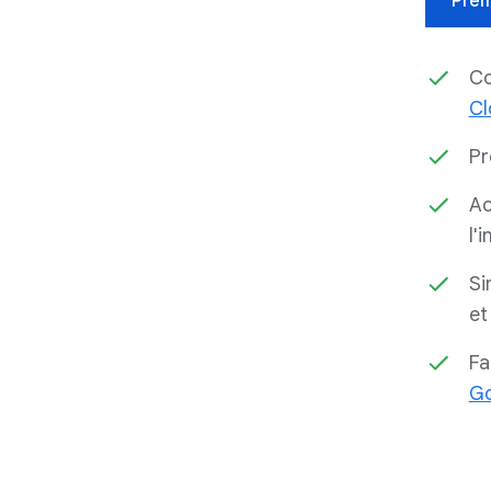
Prem
Co
Cl
Pr
Ac
l'
Si
et
Fa
Go