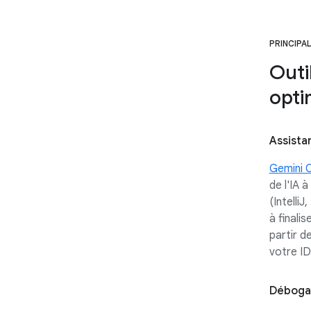
PRINCIPA
Outi
opti
Assista
Gemini 
de l'IA 
(Intelli
à finali
partir d
votre ID
Débogag