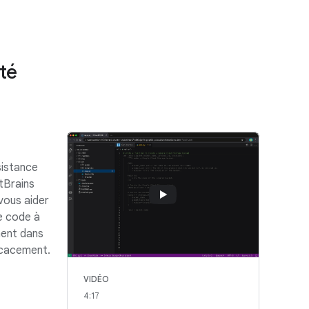
té
sistance
tBrains
vous aider
e code à
ment dans
icacement.
VIDÉO
4:17