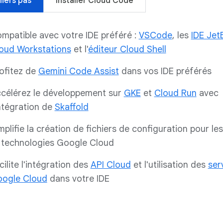
iers pas
Installer Cloud Code
mpatible avec votre IDE préféré :
VSCode
, les
IDE Jet
oud Workstations
et l'
éditeur Cloud Shell
ofitez de
Gemini Code Assist
dans vos IDE préférés
célérez le développement sur
GKE
et
Cloud Run
avec
intégration de
Skaffold
mplifie la création de fichiers de configuration pour le
 technologies Google Cloud
cilite l'intégration des
API Cloud
et l'utilisation des
ser
ogle Cloud
dans votre IDE