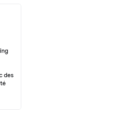
ing
c des
ité