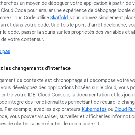
cherchez un moyen de déboguer votre application à partir de v
 Cloud Code pour émuler une expérience de débogage locale d
mme Cloud Code utilise
Skaffold
, vous pouvez simplement plac
'arrêt dans votre code. Une fois le point d'arrêt déclenché, v
r le code, passer la souris sur les propriétés des variables et af
 de votre conteneur.
s pas
z les changements d'interface
gement de contexte est chronophage et décompose votre wo
vous développez des applications basées sur le cloud, vous p
 entre votre IDE, Cloud Console, la documentation et les journ
de intègre des fonctionnalités permettant de réduire le chan
. Par exemple, avec les explorateurs
Kubernetes
ou
Cloud Ru
de, vous pouvez visualiser, surveiller et afficher les informatio
ces de cluster sans exécuter de commande CLI.