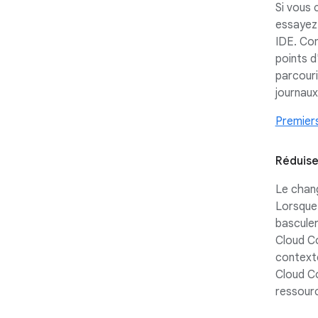
Si vous 
essayez
IDE. Co
points d
parcouri
journaux
Premier
Réduise
Le chan
Lorsque 
basculer
Cloud Co
contexte
Cloud Co
ressour