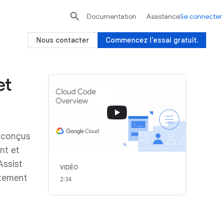

Documentation
Assistance
Se connecter
Nous contacter
Commencez l'essai gratuit.
et
, conçus
nt et
Assist
VIDÉO
ctement
2:34