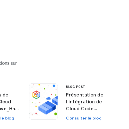
ions sur
BLOG POST
s de
Présentation de
Cloud
l'intégration de
ove_Hack
Cloud Code
Secret Manager
le blog
Consulter le blog