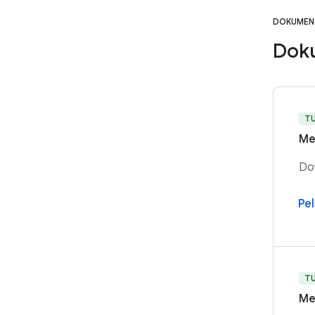
DOKUMEN
Dok
T
Me
Dow
Pel
T
Me