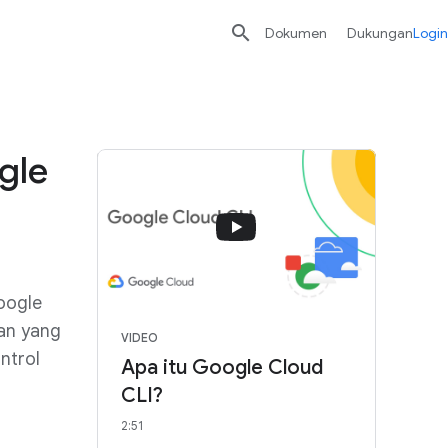

Dokumen
Dukungan
Login
gle
oogle
nan yang
VIDEO
ntrol
Apa itu Google Cloud
CLI?
2:51