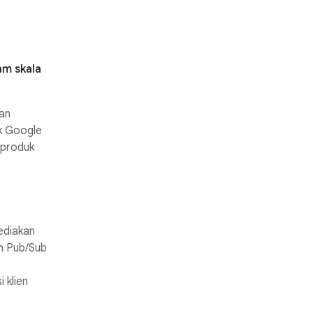
am skala
an
k Google
 produk
ediakan
an Pub/Sub
 klien