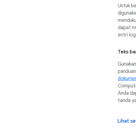
Untuk be
digunak
mendukun
dapat m
entri lo
Teks ba
Gunakan
panduan
dokumen
Compute
Anda da
tanda y
Lihat se