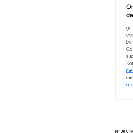
Or
da
gc
com
ber
Go
su
Ko
mel
me
oto
FITUR UT