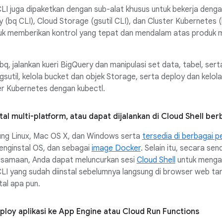
LI juga dipaketkan dengan sub-alat khusus untuk bekerja deng
 (bq CLI), Cloud Storage (gsutil CLI), dan Cluster Kubernetes 
tuk memberikan kontrol yang tepat dan mendalam atas produk 
q, jalankan kueri BigQuery dan manipulasi set data, tabel, serta
sutil, kelola bucket dan objek Storage, serta deploy dan kelola
er Kubernetes dengan kubectl.
tal multi-platform, atau dapat dijalankan di Cloud Shell be
ng Linux, Mac OS X, dan Windows serta
tersedia di berbagai p
penginstal OS, dan sebagai
image Docker
. Selain itu, secara send
rsamaan, Anda dapat meluncurkan sesi
Cloud Shell
untuk menga
LI yang sudah diinstal sebelumnya langsung di browser web ta
tal apa pun.
loy aplikasi ke App Engine atau Cloud Run Functions