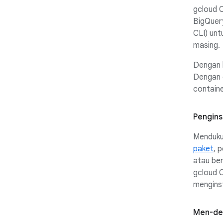
gcloud C
BigQuery
CLI) un
masing.
Dengan b
Dengan g
contain
Pengins
Menduku
paket
, 
atau be
gcloud C
mengins
Men-dep