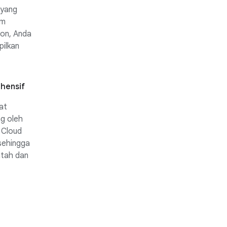
 yang
um
ion, Anda
ilkan
hensif
at
ng oleh
 Cloud
sehingga
ntah dan