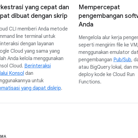
kestrasi yang cepat dan
Mempercepat
pat dibuat dengan skrip
pengembangan soft
Anda
loud CLI memberi Anda metode
mand line terminal untuk
Mengelola alur kerja peng
interaksi dengan layanan
seperti mengirim file ke VM
ogle Cloud yang sama yang
menggunakan emulator dat
dah Anda kelola menggunakan
pengembangan
Pub/Sub
, d
nsol Cloud.
Berinteraksi
atau BigQuery lokal, dan m
alui Konsol
dan
deploy kode ke Cloud Run
nggunakannya untuk
Functions.
matisasi yang dapat diskrip
.
AMA