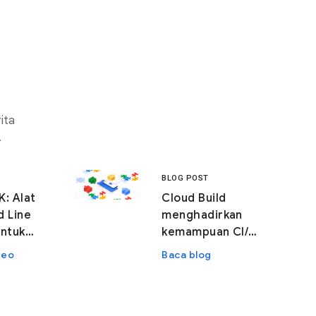
ita
.
BLOG POST
K: Alat
Cloud Build
 Line
menghadirkan
untuk
kemampuan CI/CD
Cloud
canggih ke
deo
Baca blog
GitHub