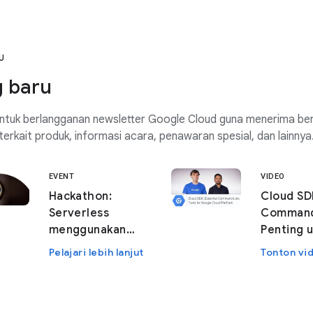
U
 baru
ntuk berlangganan newsletter Google Cloud guna menerima ber
terkait produk, informasi acara, penawaran spesial, dan lainnya
EVENT
VIDEO
Hackathon:
Cloud SD
Serverless
Command
menggunakan
Penting 
Cloud Run
Google 
Pelajari lebih lanjut
Tonton vi
Functions dan
gcloud CLI