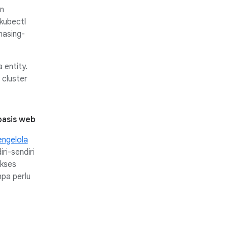
an
(kubectl
masing-
 entity.
 cluster
rbasis web
engelola
iri-sendiri
kses
npa perlu