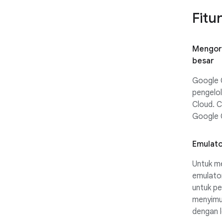
Fitu
Mengork
besar
Google 
pengelo
Cloud. C
Google C
Emulato
Untuk m
emulator
untuk pe
menyimul
dengan l