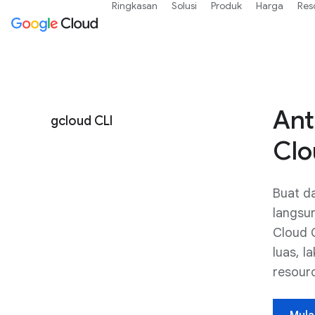
Ringkasan
Solusi
Produk
Harga
Res
Ant
gcloud CLI
Clo
Buat d
langsu
Cloud C
luas, l
resour