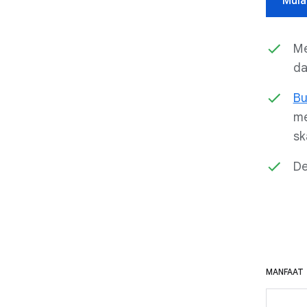
Mula
Me
da
Bu
me
sk
De
MANFAAT