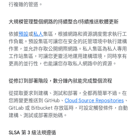
行複雜的管道。
大規模管理整個網路的持續整合/持續推送軟體更新
依據
預設
或
私人
集區，根據網路和資源調度需求執行工
作負載。預設集區可讓您在安全的託管環境中執行建構
作業，並允許存取公開網際網路。私人集區為私人專用
工作站集區，可讓您更靈活地運用建構環境，同時享有
更高的並行性，也能讓您存取私人網路中的資源。
從修訂到部署階段，數分鐘內就能完成整個流程
從提取要求到建構、測試和部署，全都再簡單不過。在
您將變更推送到 GitHub、
Cloud Source Repositories
、
GitLab 或 Bitbucket 存放區時，可設定觸發條件，自動
建構、測試或部署原始碼。
SLSA 第 3 級法規遵循