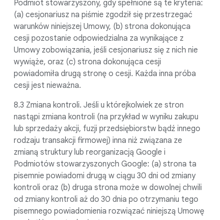
Podmiot stowarzyszony, gdy spełnione są te kryteria:
(a) cesjonariusz na piśmie zgodził się przestrzegać
warunków niniejszej Umowy, (b) strona dokonująca
cesji pozostanie odpowiedzialna za wynikające z
Umowy zobowiązania, jeśli cesjonariusz się z nich nie
wywiąże, oraz (c) strona dokonująca cesji
powiadomiła drugą stronę o cesji. Każda inna próba
cesji jest nieważna.
8.3 Zmiana kontroli. Jeśli u którejkolwiek ze stron
nastąpi zmiana kontroli (na przykład w wyniku zakupu
lub sprzedaży akcji, fuzji przedsiębiorstw bądź innego
rodzaju transakcji firmowej) inna niż związana ze
zmianą struktury lub reorganizacją Google i
Podmiotów stowarzyszonych Google: (a) strona ta
pisemnie powiadomi drugą w ciągu 30 dni od zmiany
kontroli oraz (b) druga strona może w dowolnej chwili
od zmiany kontroli aż do 30 dnia po otrzymaniu tego
pisemnego powiadomienia rozwiązać niniejszą Umowę