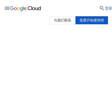
menu

登录
与我们联系
免费开始使用吧
Application Integration 价格
集成平台即服务 (iPaaS)，提供三种截然不同的定
价方案，可适应任何业务要求或规模需求。
免费试用
与我们联系