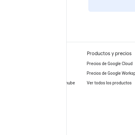
Por qué elegir Google
Productos y precios
Elegir Google Cloud
Precios de Google Cloud
Confianza y seguridad
Precios de Google Works
Infraestructura moderna en la nube
Ver todos los productos
Multinube
Infraestructura mundial
Ubicaciones
Clientes y casos de éxito
Informes de analistas