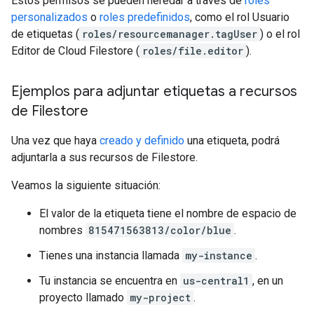
Estos permisos se pueden heredar a través de
roles
personalizados
o
roles predefinidos
, como el rol Usuario
de etiquetas (
roles/resourcemanager.tagUser
) o el rol
Editor de Cloud Filestore (
roles/file.editor
).
Ejemplos para adjuntar etiquetas a recursos
de Filestore
Una vez que haya
creado y definido
una etiqueta, podrá
adjuntarla a sus recursos de Filestore.
Veamos la siguiente situación:
El valor de la etiqueta tiene el nombre de espacio de
nombres
815471563813/color/blue
.
Tienes una instancia llamada
my-instance
.
Tu instancia se encuentra en
us-central1
, en un
proyecto llamado
my-project
.