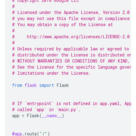
# Copyright 2018 Google LLC
#
# Licensed under the Apache License, Version 2.0 (
# you may not use this file except in compliance w
# You may obtain a copy of the License at
#
#     http://www.apache.org/licenses/LICENSE-2.0
#
# Unless required by applicable law or agreed to i
# distributed under the License is distributed on 
# WITHOUT WARRANTIES OR CONDITIONS OF ANY KIND, e
# See the License for the specific language govern
# limitations under the License.
from
flask
import
Flask
# If `entrypoint` is not defined in app.yaml, App 
# called `app` in `main.py`.
app
=
Flask
(
__name__
)
@app
.
route
(
"/"
)