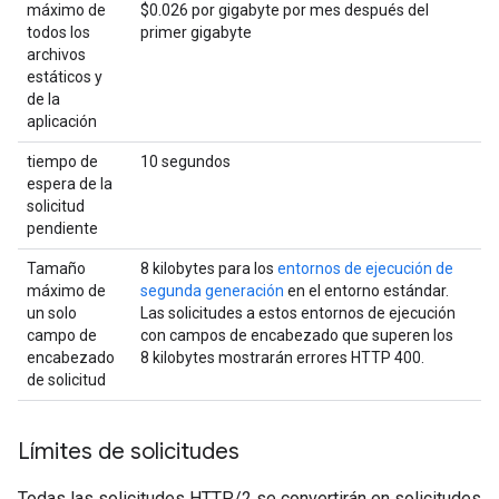
máximo de
$0.026 por gigabyte por mes después del
todos los
primer gigabyte
archivos
estáticos y
de la
aplicación
tiempo de
10 segundos
espera de la
solicitud
pendiente
Tamaño
8 kilobytes para los
entornos de ejecución de
máximo de
segunda generación
en el entorno estándar.
un solo
Las solicitudes a estos entornos de ejecución
campo de
con campos de encabezado que superen los
encabezado
8 kilobytes mostrarán errores HTTP 400.
de solicitud
Límites de solicitudes
Todas las solicitudes HTTP/2 se convertirán en solicitudes