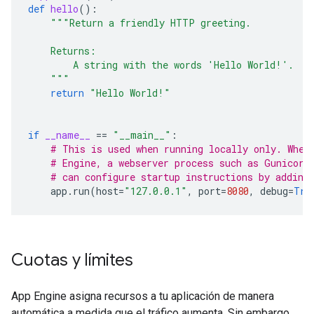
def
hello
():
"""Return a friendly HTTP greeting.
    Returns:
        A string with the words 'Hello World!'.
    """
return
"Hello World!"
if
__name__
==
"__main__"
:
# This is used when running locally only. When
# Engine, a webserver process such as Gunicorn
# can configure startup instructions by adding
app
.
run
(
host
=
"127.0.0.1"
,
port
=
8080
,
debug
=
Tru
Cuotas y límites
App Engine asigna recursos a tu aplicación de manera
automática a medida que el tráfico aumenta. Sin embargo,