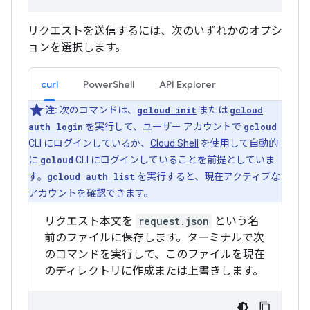
リクエストを送信するには、次のいずれかのオプシ
ョンを選択します。
curl
PowerShell
API Explorer
注:
次のコマンドは、
gcloud init
または
gcloud
auth login
を実行して、ユーザー アカウントで
gcloud
CLI にログインしているか、
Cloud Shell
を使用して自動的
に
gcloud
CLI にログインしていることを前提としていま
す。
gcloud auth list
を実行すると、現在アクティブな
アカウントを確認できます。
リクエスト本文を
request.json
という名
前のファイルに保存します。ターミナルで次
のコマンドを実行して、このファイルを現在
のディレクトリに作成または上書きします。