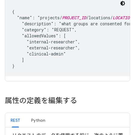
{

  "name": "projects/
PROJECT_ID
/locations/
LOCATION
/
    "description": "what groups are consented for a
    "category": "REQUEST",

    "allowedValues": [

      "internal-researcher",

      "external-researcher",

      "clinical-admin"

    ]

属性の定義を編集する
REST
Python