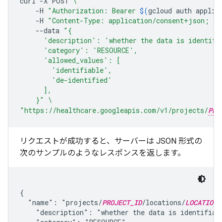
curl
-X
POST
\
-H
"Authorization: Bearer 
$(
gcloud
auth
applic
-H
"Content-Type: application/consent+json; ch
--data
"{
      'description': 'whether the data is identifi
      'category': 'RESOURCE',
      'allowed_values': [
        'identifiable',
        'de-identified'
      ],
    }"
\
"https://healthcare.googleapis.com/v1/projects/
PRO
リクエストが成功すると、サーバーは JSON 形式の
次のサンプルのようなレスポンスを返します。
{

  "name": "projects/
PROJECT_ID
/locations/
LOCATION
/
    "description": "whether the data is identifiabl