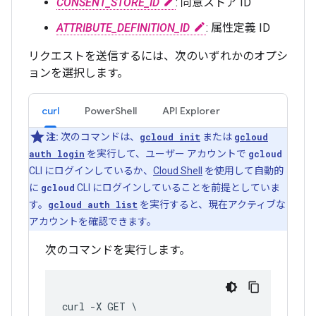
CONSENT_STORE_ID
: 同意ストア ID
ATTRIBUTE_DEFINITION_ID
: 属性定義 ID
リクエストを送信するには、次のいずれかのオプシ
ョンを選択します。
curl
PowerShell
API Explorer
注:
次のコマンドは、
gcloud init
または
gcloud
auth login
を実行して、ユーザー アカウントで
gcloud
CLI にログインしているか、
Cloud Shell
を使用して自動的
に
gcloud
CLI にログインしていることを前提としていま
す。
gcloud auth list
を実行すると、現在アクティブな
アカウントを確認できます。
次のコマンドを実行します。
curl -X GET \