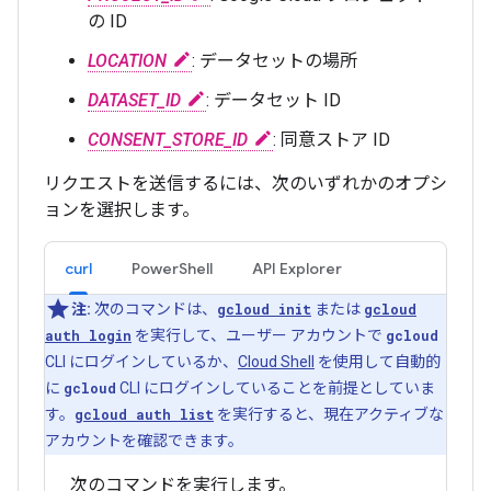
の ID
LOCATION
: データセットの場所
DATASET_ID
: データセット ID
CONSENT_STORE_ID
: 同意ストア ID
リクエストを送信するには、次のいずれかのオプシ
ョンを選択します。
curl
PowerShell
API Explorer
注:
次のコマンドは、
gcloud init
または
gcloud
auth login
を実行して、ユーザー アカウントで
gcloud
CLI にログインしているか、
Cloud Shell
を使用して自動的
に
gcloud
CLI にログインしていることを前提としていま
す。
gcloud auth list
を実行すると、現在アクティブな
アカウントを確認できます。
次のコマンドを実行します。