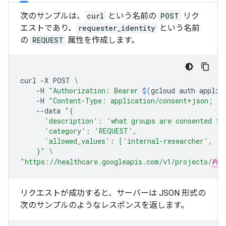
次のサンプルは、
curl
という名前の
POST
リク
エストであり、
requester_identity
という名前
の
REQUEST
属性を作成します。
curl
-X
POST
\
-H
"Authorization: Bearer 
$(
gcloud
auth
applic
-H
"Content-Type: application/consent+json; ch
--data
"{
      'description': 'what groups are consented fo
      'category': 'REQUEST',
      'allowed_values': ['internal-researcher', 'e
    }"
\
"https://healthcare.googleapis.com/v1/projects/
PRO
リクエストが成功すると、サーバーは JSON 形式の
次のサンプルのようなレスポンスを返します。