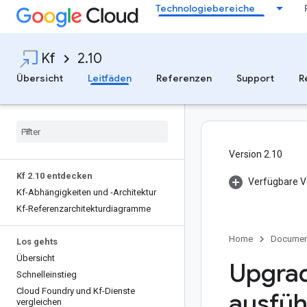
Technologiebereiche
Kf
2.10
Übersicht
Leitfäden
Referenzen
Support
R
Version 2.10
Kf 2
.
10 entdecken
Verfügbare V
Kf-Abhängigkeiten und -Architektur
Kf-Referenzarchitekturdiagramme
Home
Documen
Los gehts
Übersicht
Upgrad
Schnelleinstieg
Cloud Foundry und Kf-Dienste
ausfüh
vergleichen