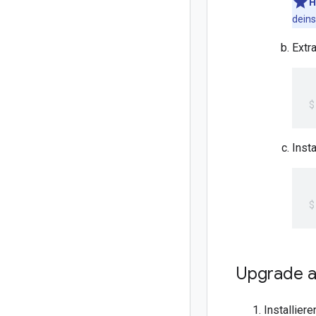
H
deins
Extr
Inst
Upgrade au
Installiere