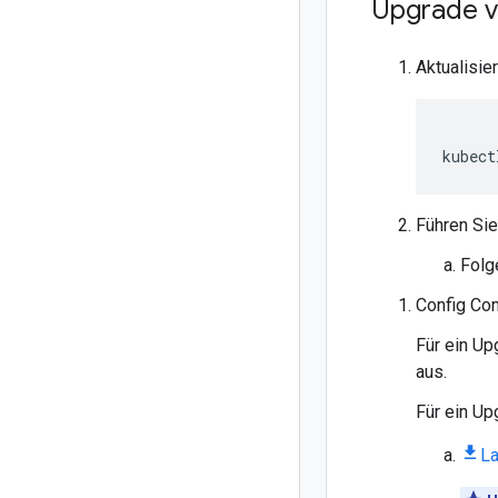
Upgrade v
Aktualisie
kubect
Führen Sie
Folg
Config Con
Für ein Up
aus.
Für ein Up
L