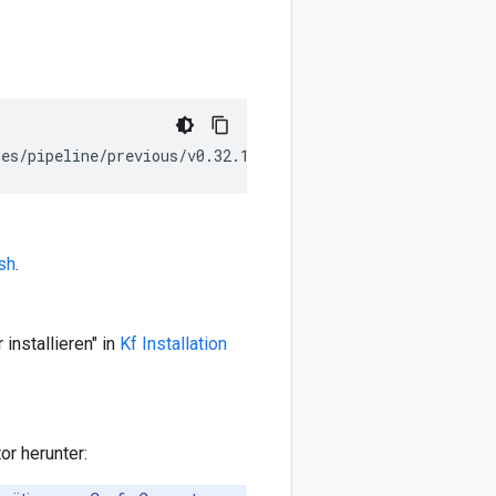
ses/pipeline/previous/v0.32.1/release.yaml"
sh
.
installieren" in
Kf Installation
or herunter: