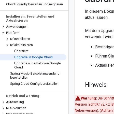
Cloud Foundry bewerten und migrieren
In diesem Dokum
Installieren
,
Bereitstellen und
aktualisieren.
Aktualisieren
Anwendungen
Mit dem Upgrade 
Plattform
verwendet wird:
Kf installieren
Kf aktualisieren
Bestätigen
Übersicht
Führen Sie
Upgrade in Google Cloud
Upgrade außerhalb von Google
Aktualisier
Cloud
Spring Music-Beispielanwendung
bereitstellen
Hinweis
Spring Cloud Config bereitstellen
Betrieb und Wartung
Warnung:
Die Schrit
Autoscaling
Version nicht Kf v2.7.x i
NFS-Volumen
Nebenversion). (Achten 