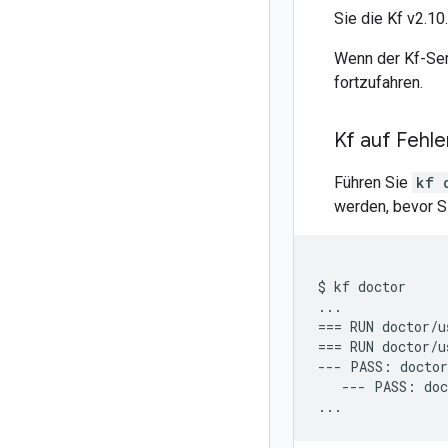
Sie die Kf v2.10.
Wenn der Kf-Serv
fortzufahren.
Kf auf Fehl
Führen Sie
kf 
werden, bevor Si
$ kf doctor

...

=== RUN doctor/us
=== RUN doctor/u
--- PASS: doctor
   --- PASS: doc