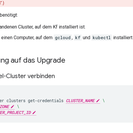
“.)
benötigt:
ndenen Cluster, auf dem Kf installiert ist.
f einen Computer, auf dem
gcloud
,
kf
und
kubectl
installiert
ung auf das Upgrade
el-Cluster verbinden
er
clusters
get-credentials
CLUSTER_NAME
\
ZONE
\
ER_PROJECT_ID