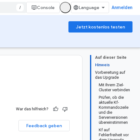
/
Console
Anmelden
Jetzt kostenlos testen
Auf dieser Seite
Hinweis
Vorbereitung auf
das Upgrade
Mit Ihrem Ziel-
Cluster verbinden
Prüfen, ob die
aktuelle Kf-
Kommandozeile
War das hilfreich?
und die
Serverversionen
übereinstimmen
Feedback geben
Kf auf
Fehlerfreiheit vor
dem Upgrade