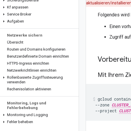
Sicherungsdienste
aktualisieren/installieren
Kf anpassen
Service Broker
Folgendes wird 
Aufgaben
Einen vorha
Netzwerke sichern
Zugriff au
Übersicht
Routen und Domains konfigurieren
Benutzerdefinierte Domain einrichten
Vorbereit
HTTPS-Ingress einrichten
Netzwerkrichtlinien einrichten
Mit Ihrem Zi
Rollenbasierte Zugriffssteuerung
verwenden
Rechenisolation aktivieren
gcloud
contain
Monitoring
,
Logs und
--zone
CLUSTER_
Fehlerbehebung
--project
CLUST
Monitoring und Logging
Fehler beheben