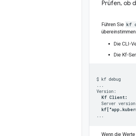
Prüfen
,
ob d
Führen Sie
kf 
übereinstimmen
Die CLI-Ve
Die Kf-Ser
$ kf debug

...

Version:

Kf Client:   
  Server version
kf["app.kuber
Wenn die Werte 