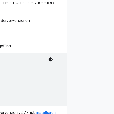
rsionen übereinstimmen
-Serverversionen
eführt.
rversion v2.7.x ist,
installieren