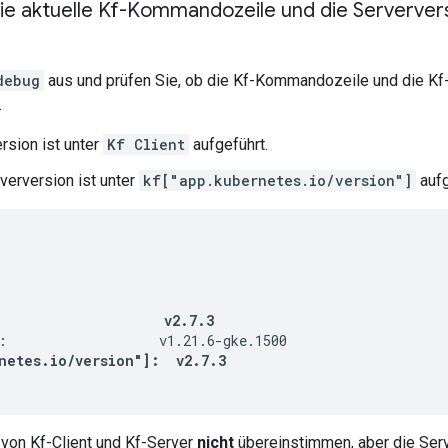
ie aktuelle Kf-Kommandozeile und die Serverve
debug
aus und prüfen Sie, ob die Kf-Kommandozeile und die Kf
.
rsion ist unter
Kf Client
aufgeführt.
verversion ist unter
kf["app.kubernetes.io/version"]
aufg
                     v2.7.3
:                   v1.21.6-gke.1500

netes.io/version"]:  v2.7.3
von Kf-Client und Kf-Server
nicht
übereinstimmen, aber die Serve