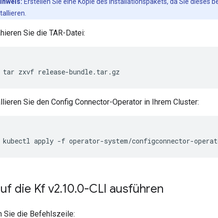
inweis:
Erstellen Sie eine Kopie des Installationspakets, da Sie dieses
tallieren.
ahieren Sie die TAR-Datei:
tar
zxvf
release-bundle.tar.gz
allieren Sie den Config Connector-Operator in Ihrem Cluster:
kubectl
apply
-f
operator-system/configconnector-operat
f die Kf v2
.
10
.
0-CLI ausführen
n Sie die Befehlszeile: