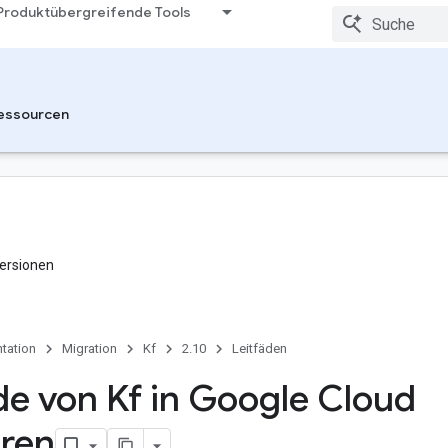
Produktübergreifende Tools
essourcen
ersionen
tation
Migration
Kf
2.10
Leitfäden
e von Kf in Google Cloud
ren